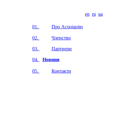
en
ru
ua
01.
Про Асоціацію
02.
Членство
03.
Партнери
04.
Новини
05.
Контакти