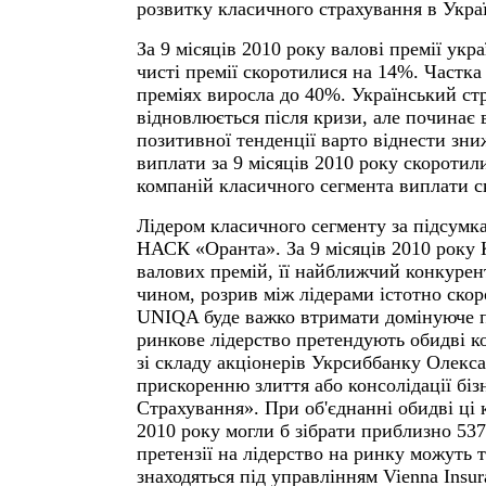
розвитку класичного страхування в Україн
За 9 місяців 2010 року валові премії укр
чисті премії скоротилися на 14%. Частка
преміях виросла до 40%. Український с
відновлюється після кризи, але починає 
позитивної тенденції варто віднести зниж
виплати за 9 місяців 2010 року скоротил
компаній класичного сегмента виплати с
Лідером класичного сегменту за підсумк
НАСК «Оранта». За 9 місяців 2010 року К
валових премій, її найближчий конкуре
чином, розрив між лідерами істотно скор
UNIQA буде важко втримати домінуюче п
ринкове лідерство претендують обидві к
зі складу акціонерів Укрсиббанку Олекс
прискоренню злиття або консолідації бі
Страхування». При об'єднанні обидві ці 
2010 року могли б зібрати приблизно 537
претензії на лідерство на ринку можуть т
знаходяться під управлінням Vienna Insu