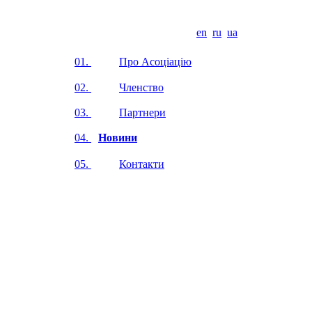
en
ru
ua
01.
Про Асоціацію
02.
Членство
03.
Партнери
04.
Новини
05.
Контакти