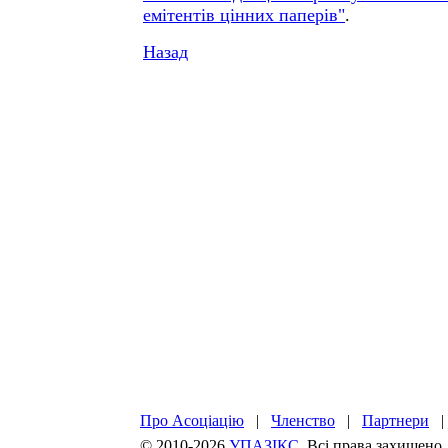
емітентів цінних паперів"
.
Назад
Про Асоціацію
|
Членство
|
Партнери
© 2010-2026
УПАЗІКС
. Всі права захищено