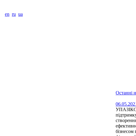
en
ru
ua
Останні 
06.05.202
УПАЗІКС
підтримк
створенн
ефективно
бізнесом