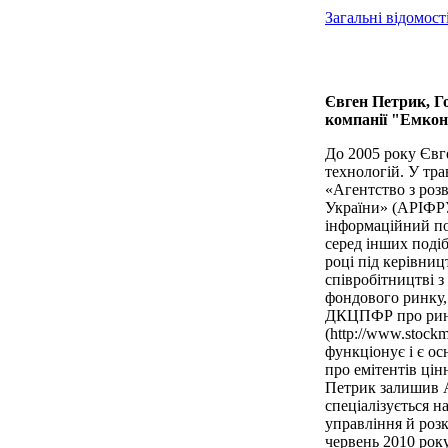
Загальні відомост
Євген Петрик, Г
компанії "Емко
До 2005 року Євг
технологій. У тр
«Агентство з роз
України» (АРІФРУ
інформаційний пор
серед інших подіб
році під керівни
співробітництві з
фондового ринку,
ДКЦПФР про рино
(http://www.stock
функціонує і є о
про емітентів цін
Петрик залишив 
спеціалізується н
управління й розк
червень 2010 рок