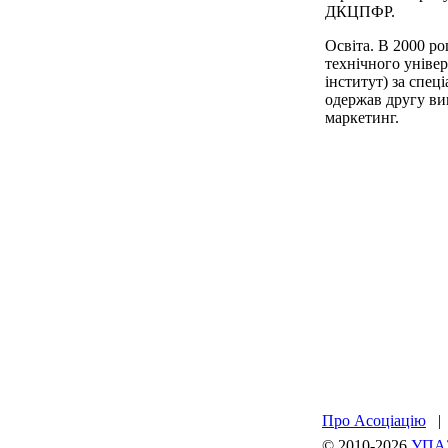
ДКЦПФР.
Освіта. В 2000 ро
технічного уніве
інститут) за спец
одержав другу ви
маркетинг.
Про Асоціацію
© 2010-2026
УПА