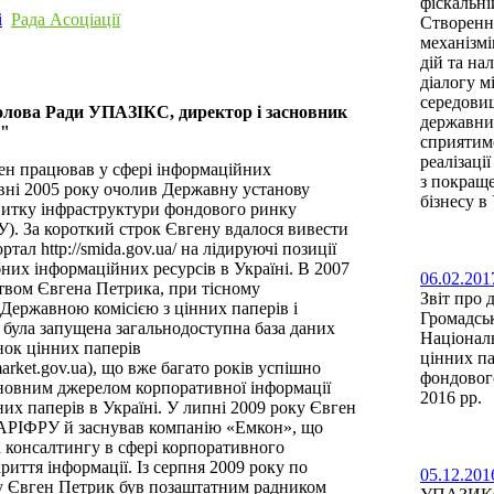
фіскальні
і
Рада Асоціації
Створенн
механізмі
дій та на
діалогу м
середови
олова Ради УПАЗІКС, директор і засновник
державни
н"
сприятим
реалізаці
ен працював у сфері інформаційних
з покращ
авні 2005 року очолив Державну установу
бізнесу в
витку інфраструктури фондового ринку
). За короткий строк Євгену вдалося вивести
тал http://smida.gov.ua/ на лідируючі позиції
них інформаційних ресурсів в Україні. В 2007
06.02.201
цтвом Євгена Петрика, при тісному
Звіт про 
 Державною комісією з цінних паперів і
Громадськ
 була запущена загальнодоступна база даних
Національ
к цінних паперів
цінних па
market.gov.ua), що вже багато років успішно
фондового
сновним джерелом корпоративної інформації
2016 pp.
них паперів в Україні. У липні 2009 року Євген
АРІФРУ й заснував компанію «Емкон», що
а консалтингу в сфері корпоративного
риття інформації. Із серпня 2009 року по
05.12.201
у Євген Петрик був позаштатним радником