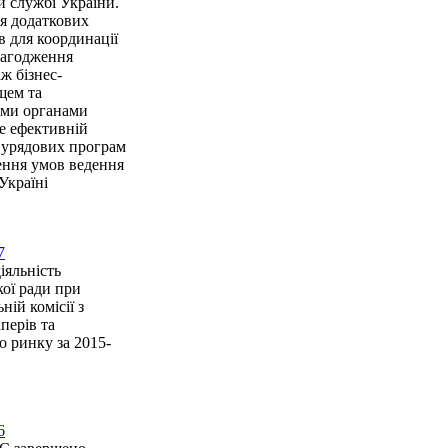
й службі України.
я додаткових
в для координації
лагодження
іж бізнес-
щем та
ми органами
е ефективній
ї урядових програм
ення умов ведення
 Україні
7
діяльність
ої ради при
ній комісії з
перів та
 ринку за 2015-
6