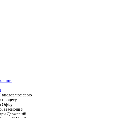
новини
1
 висловлює свою
у процесу
я Офісу
ї взаємодії з
 при Державній