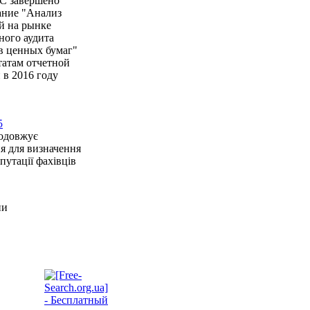
 завершено
ание "Анализ
й на рынке
ного аудита
в ценных бумаг"
татам отчетной
 в 2016 году
5
одовжує
я для визначення
епутації фахівців
ни