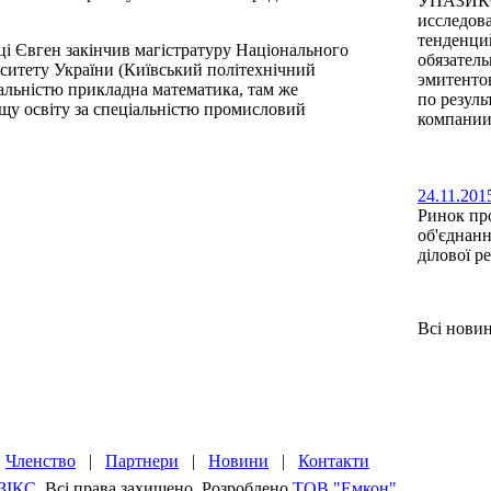
УПАЗИКС
исследов
тенденци
ці Євген закінчив магістратуру Національного
обязатель
рситету України (Київський політехнічний
эмитенто
іальністю прикладна математика, там же
по резуль
щу освіту за спеціальністю промисловий
компании
24.11.201
Ринок пр
об'єднанн
ділової р
Всі нови
|
Членство
|
Партнери
|
Новини
|
Контакти
ЗІКС
. Всі права захищено. Розроблено
ТОВ "Емкон"
.